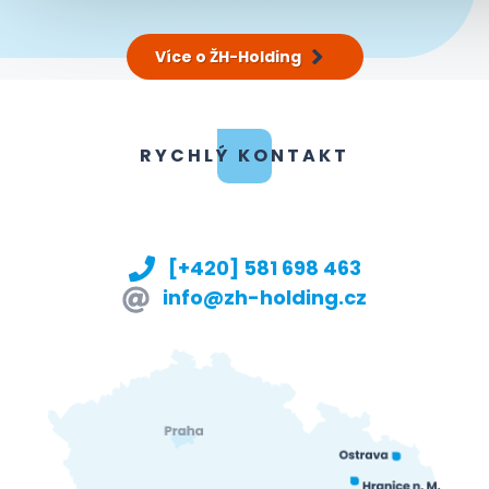
Více o ŽH-Holding
RYCHLÝ KONTAKT
[+420] 581 698 463
info@zh-holding.cz